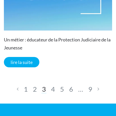
Un métier : éducateur de la Protection Judiciaire de la
Jeunesse
lire la suite
1
2
3
4
5
6
…
9