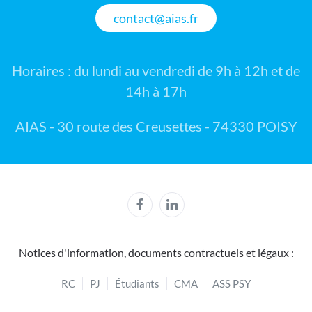
contact@aias.fr
Horaires : du lundi au vendredi de 9h à 12h et de
14h à 17h
AIAS - 30 route des Creusettes - 74330 POISY
Notices d'information, documents contractuels et légaux :
RC
PJ
Étudiants
CMA
ASS PSY