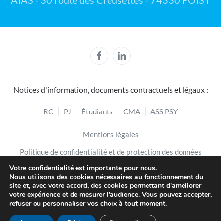
AIAS - 30 route des Creusettes - 74330 POISY
Notices d'information, documents contractuels et légaux :
RC
PJ
Étudiants
CMA
ASS PSY
Mentions légales
Politique de confidentialité et de protection des données
Votre confidentialité est importante pour nous.
Politique de cookies
Nous utilisons des cookies nécessaires au fonctionnement du
site et, avec votre accord, des cookies permettant d'améliorer
Lexique
FAQ
Mode d'emploi de l'Espace Adhérent
votre expérience et de mesurer l'audience. Vous pouvez accepter,
refuser ou personnaliser vos choix à tout moment.