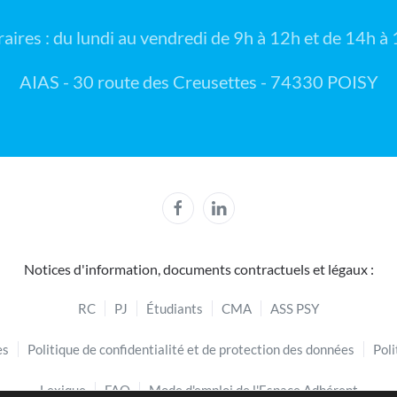
aires : du lundi au vendredi de 9h à 12h et de 14h à
AIAS - 30 route des Creusettes - 74330 POISY
Notices d'information, documents contractuels et légaux :
RC
PJ
Étudiants
CMA
ASS PSY
es
Politique de confidentialité et de protection des données
Poli
Lexique
FAQ
Mode d'emploi de l'Espace Adhérent