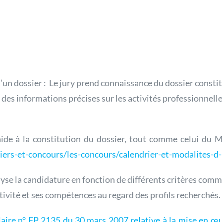
d’un dossier : Le jury prend connaissance du dossier const
des informations précises sur les activités professionnell
aide à la constitution du dossier, tout comme celui du M
iers-et-concours/les-concours/calendrier-et-modalites-d-
lyse la candidature en fonction de différents critères comme
ctivité et ses compétences au regard des profils recherchés.
laire n° FP 2135 du 30 mars 2007 relative à la mise en œu