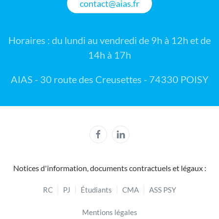
contact@aias.fr
Horaires : du lundi au vendredi de 9h à 12h et de
14h à 17h
AIAS - 30 route des Creusettes - 74330 POISY
Notices d'information, documents contractuels et légaux :
RC
PJ
Étudiants
CMA
ASS PSY
Mentions légales