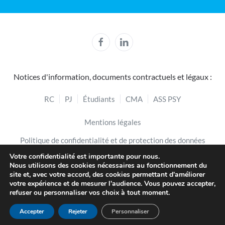
Notices d'information, documents contractuels et légaux :
RC
PJ
Étudiants
CMA
ASS PSY
Mentions légales
Politique de confidentialité et de protection des données
Votre confidentialité est importante pour nous.
Politique de cookies
Nous utilisons des cookies nécessaires au fonctionnement du
site et, avec votre accord, des cookies permettant d'améliorer
Lexique
FAQ
Mode d'emploi de l'Espace Adhérent
votre expérience et de mesurer l'audience. Vous pouvez accepter,
refuser ou personnaliser vos choix à tout moment.
Accepter
Rejeter
Personnaliser