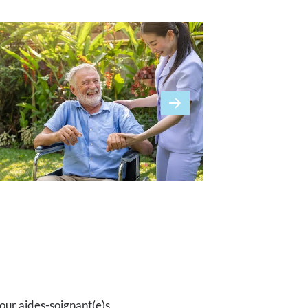
our aides-soignant(e)s