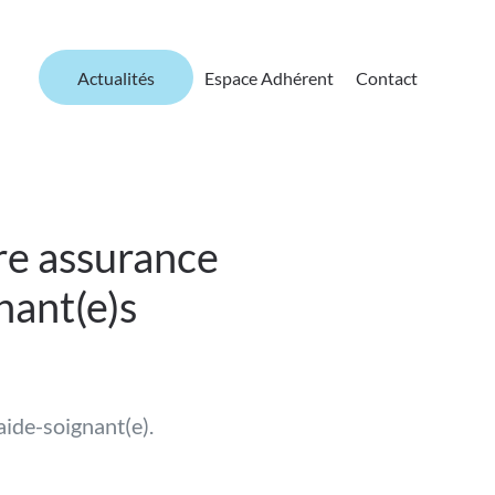
Actualités
Espace Adhérent
Contact
re assurance
nant(e)s
aide-soignant(e).