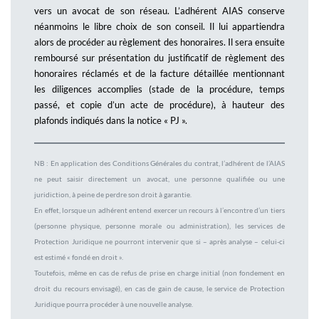
vers un avocat de son réseau. L’adhérent AIAS conserve
néanmoins le libre choix de son conseil. Il lui appartiendra
alors de procéder au règlement des honoraires. Il sera ensuite
remboursé sur présentation du justificatif de règlement des
honoraires réclamés et de la facture détaillée mentionnant
les diligences accomplies (stade de la procédure, temps
passé, et copie d’un acte de procédure), à hauteur des
plafonds indiqués dans la notice « PJ ».
NB : En application des Conditions Générales du contrat, l’adhérent de l’AIAS
ne peut saisir directement un avocat, une personne qualifiée ou une
juridiction, à peine de perdre son droit à garantie.
En effet, lorsque un adhérent entend exercer un recours à l’encontre d’un tiers
(personne physique, personne morale ou administration), les services de
Protection Juridique ne pourront intervenir que si – après analyse – celui-ci
est estimé « fondé en droit ».
Toutefois, même en cas de refus de prise en charge initial (non fondement en
droit du recours envisagé), en cas de gain de cause, le service de Protection
Juridique pourra procéder à une nouvelle analyse.