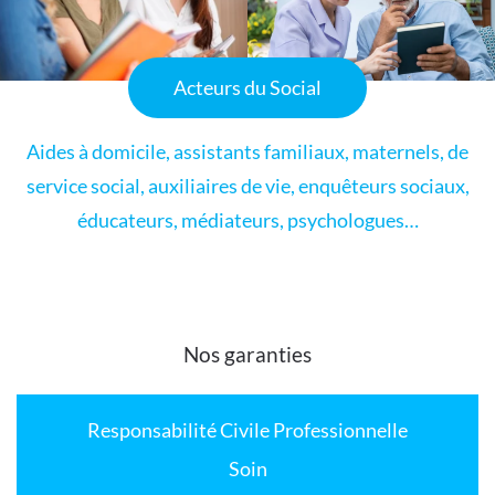
Acteurs du Social
Aides à domicile, assistants familiaux, maternels, de
service social, auxiliaires de vie, enquêteurs sociaux,
éducateurs, médiateurs, psychologues…
Nos garanties
Responsabilité Civile Professionnelle
Soin